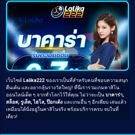
เว็บไซต์
Lalika222
ของเราเป็นที่สำหรับคนที่ชอบความสนุก
ตื่นเต้น และอยากลุ้นรางวัลใหญ่! ที่นี่เรารวมเกมคาสิโน
ออนไลน์เด็ด ๆ จากทั่วโลกไว้ให้คุณ ไม่ว่าจะเป็น
บาคาร่า,
สล็อต, รูเล็ต, ไฮโล, ป๊อกเด้ง
และเกมอื่น ๆ อีกเพียบ เล่นแล้ว
เหมือนได้นั่งอยู่ในคาสิโนจริง พร้อมบริการครบ จบในที่
เดียว!