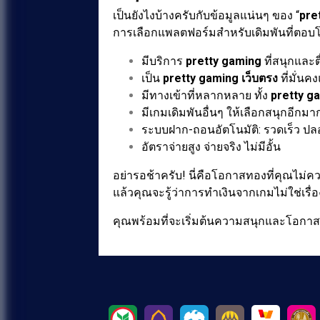
เป็นยังไงบ้างครับกับข้อมูลแน่นๆ ของ “
pre
การเลือกแพลตฟอร์มสำหรับเดิมพันที่ตอบโ
มีบริการ
pretty gaming
ที่สนุกและตื
เป็น
pretty gaming เว็บตรง
ที่มั่น
มีทางเข้าที่หลากหลาย ทั้ง
pretty g
มีเกมเดิมพันอื่นๆ ให้เลือกสนุกอีกม
ระบบฝาก-ถอนอัตโนมัติ: รวดเร็ว ปลอ
อัตราจ่ายสูง จ่ายจริง ไม่มีอั้น
อย่ารอช้าครับ! นี่คือโอกาสทองที่คุณไม่ค
แล้วคุณจะรู้ว่าการทำเงินจากเกมไม่ใช่เร
คุณพร้อมที่จะเริ่มต้นความสนุกและโอกา