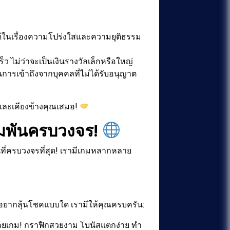
ได้ในเรื่องความโปร่งใสและความยุติธรรม
ว ไม่ว่าจะเป็นเงินรางวัลเล็กหรือใหญ่
การเข้าถึงจากบุคคลที่ไม่ได้รับอนุญาต
ูแลและเคียงข้างคุณเสมอ!
ดิมพันครบวงจร!
ที่ครบวงจรที่สุด! เรามีเกมหลากหลาย
ออยากลุ้นโชคแบบใด เรามีให้คุณครบครัน:
้อยเกม! กราฟิกสวยงาม โบนัสแตกง่าย ทำ