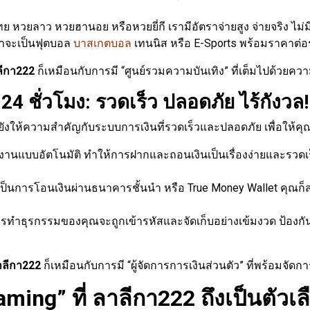
ย หวยลาว หวยฮานอย หรือหวยยี่กี เรามีอัตราจ่ายสูง จ่ายจริง ไม่มี
ว่าจะเป็นฟุตบอล
บาสเกตบอล
เทนนิส หรือ E-Sports พร้อมราคาต่อรอ
ีกา222
ก็เหมือนกับการมี “ศูนย์รวมความบันเทิง” ที่เต็มไปด้ว
4 ชั่วโมง: รวดเร็ว ปลอดภัย ไร้กังวล
ยังให้ความสำคัญกับระบบการเงินที่รวดเร็วและปลอดภัย เพื่อให้ค
แบบอัตโนมัติ ทำให้การฝากและถอนเงินเป็นเรื่องง่ายและรวดเร็วใ
เป็นการโอนเงินผ่านธนาคารชั้นนำ หรือ True Money Wallet คุ
รทำธุรกรรมของคุณจะถูกเข้ารหัสและจัดเก็บอย่างเข้มงวด ป้องกัน
าลีกา222
ก็เหมือนกับการมี “ผู้จัดการการเงินส่วนตัว” ที่พร้อมจัดการ
ming” ที่ ลาลีกา222 ถึงเป็นตัวเลือ