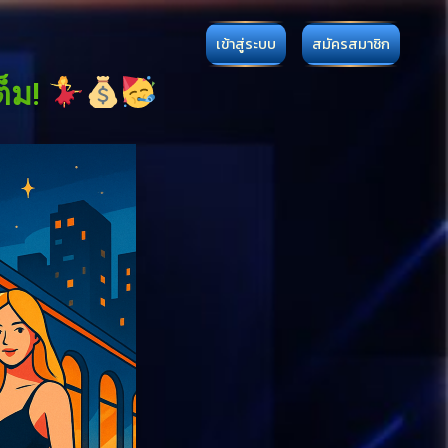
เข้าสู่ระบบ
สมัครสมาชิก
ต็ม!