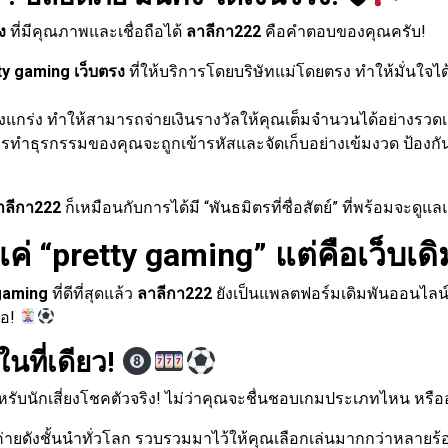
ง
ที่มีคุณภาพและเชื่อถือได้
ลาลีกา222
คือคำตอบของคุณครับ!
ty gaming เว็บตรง
ที่ให้บริการโดยบริษัทแม่โดยตรง ทำให้มั่นใจ
็งแกร่ง ทำให้สามารถจ่ายเงินรางวัลให้คุณเต็มจำนวนได้อย่างรวดเร็
รทำธุรกรรมของคุณจะถูกเข้ารหัสและจัดเก็บอย่างเข้มงวด ป้องกัน
าลีกา222
ก็เหมือนกับการได้มี “พันธมิตรที่ซื่อสัตย์” ที่พร้อมจะด
ค่ “pretty gaming” แต่คือเว็บเ
gaming
ที่ดีที่สุดแล้ว
ลาลีกา222
ยังเป็นแพลตฟอร์มเดิมพันออนไลน์
่อ!
นที่เดียว!
หรับนักเสี่ยงโชคตัวจริง! ไม่ว่าคุณจะชื่นชอบเกมประเภทไหน หรื
ายดังชั้นนำทั่วโลก รวบรวมมาไว้ให้คุณเลือกเล่นมากกว่าหลายร