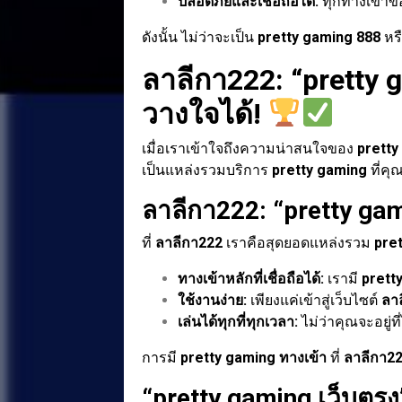
ปลอดภัยและเชื่อถือได้:
ทุกทางเข้าขอ
ดังนั้น ไม่ว่าจะเป็น
pretty gaming 888
หร
ลาลีกา222: “pretty 
วางใจได้!
เมื่อเราเข้าใจถึงความน่าสนใจของ
pretty
เป็นแหล่งรวมบริการ
pretty gaming
ที่คุ
ลาลีกา222: “pretty gam
ที่
ลาลีกา222
เราคือสุดยอดแหล่งรวม
pre
ทางเข้าหลักที่เชื่อถือได้:
เรามี
prett
ใช้งานง่าย:
เพียงแค่เข้าสู่เว็บไซต์
ลา
เล่นได้ทุกที่ทุกเวลา:
ไม่ว่าคุณจะอยู่
การมี
pretty gaming ทางเข้า
ที่
ลาลีกา2
“pretty gaming เว็บตรง”