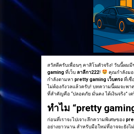
สวัสดีครับเพื่อนๆ คาสิโนตัวจริง! วันนี้ผ
gaming
ที่เว็บ
ลาลีกา222
!
คุณกำลังมองห
กำลังตามหา
pretty gaming เว็บตรง
ที่เช
ไม่ต้องกังวลแล้วครับ! บทความนี้ผมจะพ
ที่สำคัญคือ “ปลอดภัย มั่นคง ได้เงินจริ
ทำไม “pretty gaming
ก่อนที่เราจะไปเจาะลึกความพิเศษของ
pre
อย่างยาวนาน สำหรับมือใหม่ที่อาจจะยังไม่