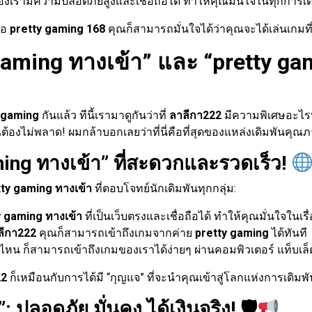
งเรามีความปลอดภัยสูงและเชื่อถือได้ ทำให้คุณมั่นใจในทุกการเด
ือ
pretty gaming 168
คุณก็สามารถมั่นใจได้ว่าคุณจะได้เล่นเกม
gaming ทางเข้า” และ “pretty gam
 gaming
กันแล้ว ทีนี้เรามาดูกันว่าที่
ลาลีกา222
มีความพิเศษอะไรบ้
ณต้องไม่พลาด! ผมกล้าบอกเลยว่าที่นี่คือที่สุดของแหล่งเดิมพันคุณ
ing ทางเข้า” ที่สะดวกและรวดเร็ว!
tty gaming ทางเข้า
ที่ตอบโจทย์นักเดิมพันทุกกลุ่ม:
y gaming ทางเข้า
ที่เป็นเว็บตรงและเชื่อถือได้ ทำให้คุณมั่นใจในเ
ลีกา222
คุณก็สามารถเข้าถึงเกมจากค่าย
pretty gaming
ได้ทันที
ที่ไหน ก็สามารถเข้าถึงเกมของเราได้ง่ายๆ ผ่านคอมพิวเตอร์ แท็บเ
22
ก็เหมือนกับการได้มี “กุญแจ” ที่จะนำคุณเข้าสู่โลกแห่งการเดิมพั
: ปลอดภัย มั่นคง ได้เงินจริง!
🛡